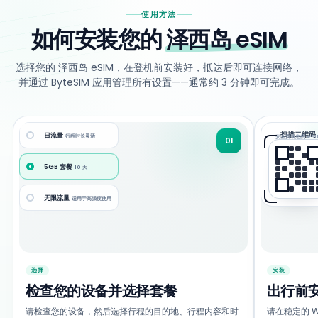
使用方法
如何安装您的
泽西岛 eSIM
选择您的 泽西岛 eSIM，在登机前安装好，抵达后即可连接网络，
并通过 ByteSIM 应用管理所有设置——通常约 3 分钟即可完成。
扫描二维码
日流量
行程时长灵活
安全安装您的 eSI
01
5GB 套餐
10 天
无限流量
适用于高强度使用
选择
安装
检查您的设备并选择套餐
出行前
请检查您的设备，然后选择行程的目的地、行程内容和时
请在稳定的 Wi