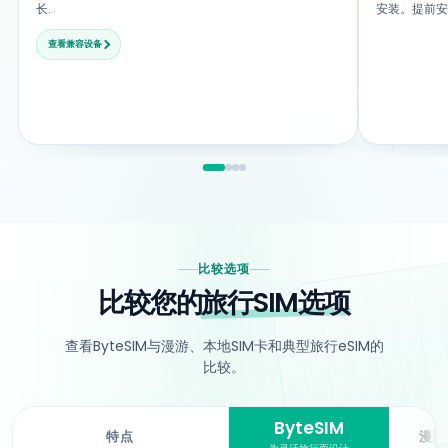
长.
安装。提前安
查看兼容设备
比较选项
比较您的
旅行SIM选项
查看ByteSIM与漫游、本地SIM卡和典型旅行eSIM的
比较。
ByteSIM
特点
漫游