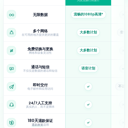
为灵活旅行而设计
ByteSIM与漫游、本地SIM卡和典型eSIM提供商的比较。
流畅的1080p高清*
无限数据
否
多个网络
大多数计划
变化
在可用的地方提供更好的覆盖
免费切换与更换
大多数计划
否
网络和设备灵活性
通话与短信
语音计划
是
不仅仅是数据的通话和短信
即时交付
不适
是
电子邮件和应用访问
24/7人工支持
是
否
真实的人，而不是脚本
180天
退款保证
是
否
退款政策
适用