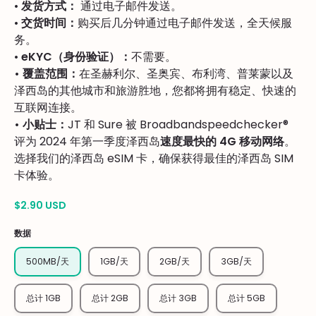
•
发货方式：
通过电子邮件发送。
•
交货时间：
购买后几分钟通过电子邮件发送，全天候服
务。
•
eKYC（身份验证）：
不需要。
• 覆盖范围：
在圣赫利尔、圣奥宾、布利湾、普莱蒙以及
泽西岛的其他城市和旅游胜地，您都将拥有稳定、快速的
互联网连接。
• 小贴士：
JT 和 Sure 被 Broadbandspeedchecker®
评为 2024 年第一季度泽西岛
速度最快的 4G 移动网络
。
选择我们的泽西岛 eSIM 卡，确保获得最佳的泽西岛 SIM
卡体验。
$2.90 USD
数据
500MB/天
1GB/天
2GB/天
3GB/天
总计 1GB
总计 2GB
总计 3GB
总计 5GB