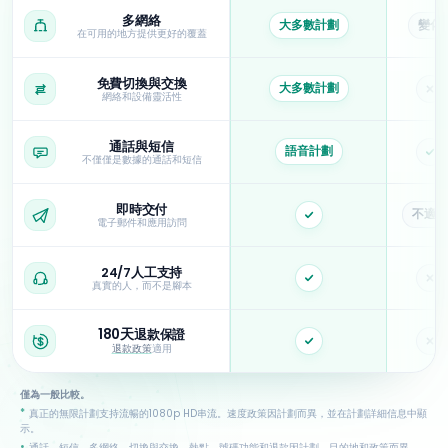
多網絡
大多數計劃
變化
在可用的地方提供更好的覆蓋
免費切換與交換
大多數計劃
否
網絡和設備靈活性
通話與短信
語音計劃
是
不僅僅是數據的通話和短信
即時交付
不適用
是
電子郵件和應用訪問
24/7人工支持
是
否
真實的人，而不是腳本
180天
退款保證
是
否
退款政策
適用
僅為一般比較。
*
真正的無限計劃支持流暢的1080p HD串流。速度政策因計劃而異，並在計劃詳細信息中顯
示。
•
通話、短信、多網絡、切換與交換、熱點、號碼功能和退款因計劃、目的地和政策而異。