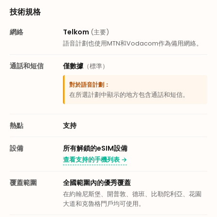
技術規格
網絡
Telkom
(主要)
語音計劃也使用MTN和Vodacom作為備用網絡。
通話和短信
僅數據
（標準）
對於語音計劃：
在所選計劃中顯示的地方包含通話和短信。
熱點
支持
設備
所有解鎖的eSIM設備
查看支持的手機列表 →
覆蓋範圍
全國範圍內的優秀覆蓋
在約翰尼斯堡、開普敦、德班、比勒陀利亞、花園
大道和克魯格門戶均可使用。