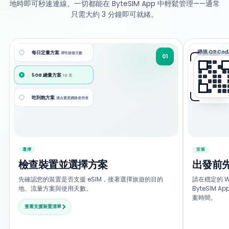
地時即可秒速連線。一切都能在 ByteSIM App 中輕鬆管理——通常
只需大約 3 分鐘即可就緒。
掃描 QR Cod
每日定量方案
彈性旅遊天數
安全安裝您的 eSI
01
5GB 總量方案
10 天
吃到飽方案
適合重度網路使用者
選擇
安裝
檢查裝置並選擇方案
出發前
先確認您的裝置是否支援 eSIM，接著選擇旅遊的目的
請在穩定的 W
地、流量方案與使用天數。
ByteSIM
案時間。
查看支援裝置清單