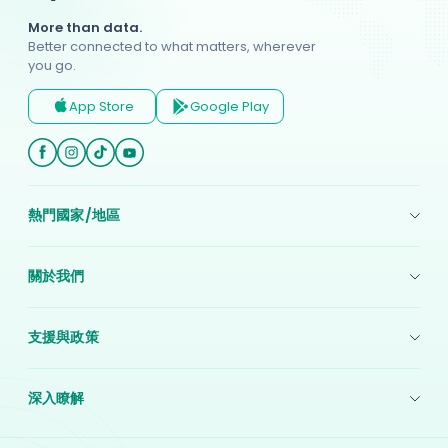
More than data.
Better connected to what matters, wherever
you go.
App Store
Google Play
熱門國家/地區
美國 eSIM
關於我們
日本eSIM
關於我們
印尼 eSIM
支援與政策
聯絡我們
印度 eSIM
付款方式
使用條款
韓國 eSIM
深入瞭解
隱私權政策
附屬合作夥伴
中國eSIM
博客