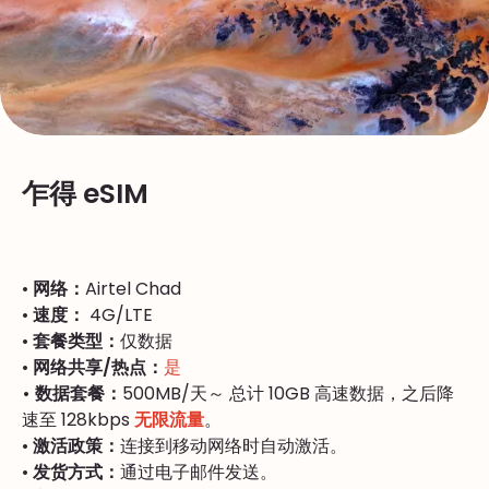
乍得 eSIM
•
网络：
Airtel Chad
•
速度：
4G/LTE
•
套餐类型：
仅数据
•
网络共享/热点：
是
• 数据套餐：
500MB/天～ 总计 10GB 高速数据，之后降
速至 128kbps
无限流量
。
•
激活政策：
连接到移动网络时自动激活。
•
发货方式：
通过电子邮件发送。