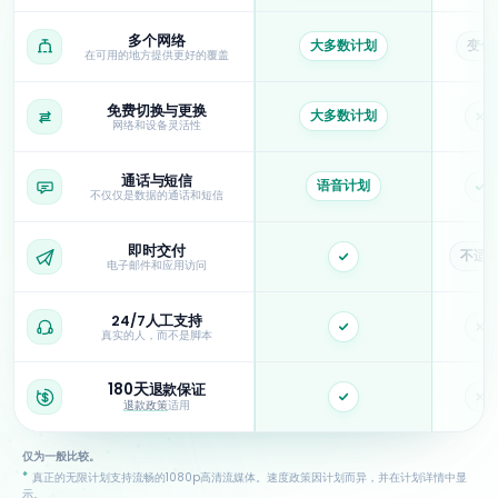
多个网络
大多数计划
变化
在可用的地方提供更好的覆盖
免费切换与更换
大多数计划
否
网络和设备灵活性
通话与短信
语音计划
是
不仅仅是数据的通话和短信
即时交付
不适
是
电子邮件和应用访问
24/7人工支持
是
否
真实的人，而不是脚本
180天
退款保证
是
否
退款政策
适用
仅为一般比较。
*
真正的无限计划支持流畅的1080p高清流媒体。速度政策因计划而异，并在计划详情中显
示。