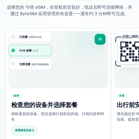
选择您的 乍得 eSIM，在登机前安装好，抵达后即可连接网络，并
通过 ByteSIM 应用管理所有设置——通常约 3 分钟即可完成。
扫描二维码
日流量
行程时长灵活
安全安装您的 eSI
01
5GB 套餐
10 天
无限流量
适用于高强度使用
选择
安装
检查您的设备并选择套餐
出行前
请检查您的设备，然后选择行程的目的地、行程内容和时
请在稳定的 Wi
长.
安装。提前安
查看兼容设备