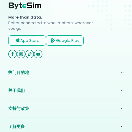
More than data.
Better connected to what matters, wherever
you go.
App Store
Google Play
热门目的地
美国 eSIM
关于我们
日本 eSIM
关于我们
印度尼西亚 eSIM
支持与政策
联系我们
印度 eSIM
支付方式
使用条款
韩国 eSIM
了解更多
隐私政策