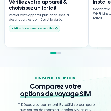
Vérifiez votre appareil &
Install
choisissez un forfait
Scannez le 
Wi-Fi. L'ins
Vérifiez votre appareil, puis choisissez la
forfait.
destination, les données et la durée.
Vérifier les appareils compatibles
COMPARER LES OPTIONS
Comparez votre
options de voyage SIM
``` Découvrez comment ByteSIM se compare
aux cartes de roaming, locales SIM et aux