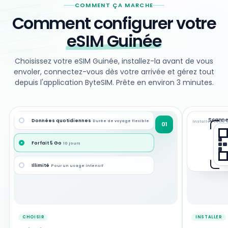
COMMENT ÇA MARCHE
Comment configurer votre
eSIM Guinée
Choisissez votre eSIM Guinée, installez-la avant de vous
envoler, connectez-vous dès votre arrivée et gérez tout
depuis l'application ByteSIM. Prête en environ 3 minutes.
Scanne
Données quotidiennes
Durée de voyage flexible
Installez votre 
01
Forfait 5 Go
10 jours
Illimité
Pour un usage intensif
CHOISIR
INSTALLER