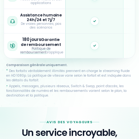
applications
Assistance humaine
24h/24 et 7j/7
Oui
De vraies personnes, pas
des scénarios
180 jours
Garantie
de remboursement
Oui
Politique de
remboursement
s'applique
Comparaison générale uniquement.
*
Des forfaits véritablement illimités prennent en charge le streaming fluide
en HD 1080p. La politique de vitesse varie selon le forfait et est indiquée dans
les détails du forfait.
•
Appels, messages, plusieurs réseaux, Switch & Swap, point d'accès, les
fonctionnalités de numéro et les remboursements varient selon le plan, la
destination et la politique.
AVIS DES VOYAGEURS
Un service incroyable,