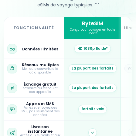
eSIMs de voyage typiques. ```
ByteSIM
FONCTIONNALITÉ
Itiné
Conçu pour voyager en toute
liberté
``` ByteSIM par rapport aux cartes locales SIM et aux fournisseurs typiques eSIM. ``
HD 1080p fluide*
Données illimitées
Réseaux multiples
La plupart des forfaits
Vari
Meilleure couverture là
où disponible
Échange gratuit
La plupart des forfaits
flexibilité du réseau et
des appareils
Appels et SMS
Parlez et envoyez des
forfaits voix
SMS, pas seulement des
données
Livraison
instantanée
N /
Oui
Accès aux e-mails et aux