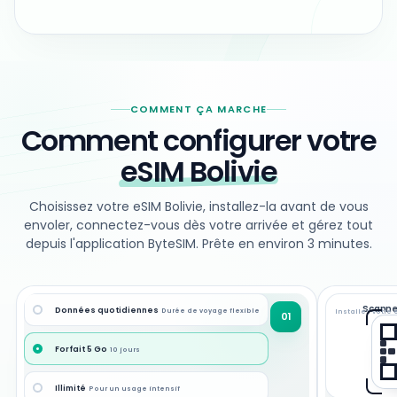
COMMENT ÇA MARCHE
Comment configurer votre
eSIM Bolivie
Choisissez votre eSIM Bolivie, installez-la avant de vous
envoler, connectez-vous dès votre arrivée et gérez tout
depuis l'application ByteSIM. Prête en environ 3 minutes.
Scanne
Données quotidiennes
Durée de voyage flexible
Installez votre 
01
Forfait 5 Go
10 jours
Illimité
Pour un usage intensif