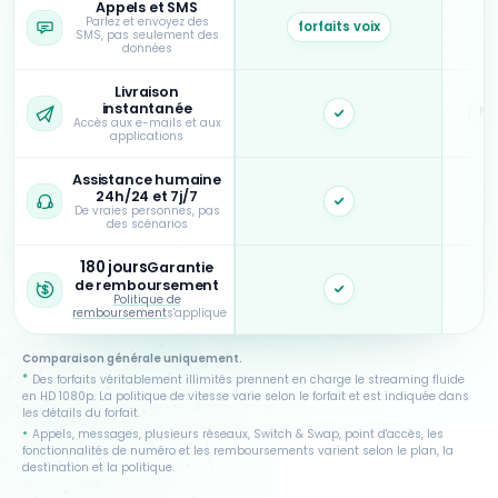
Appels et SMS
Parlez et envoyez des
forfaits voix
SMS, pas seulement des
données
Livraison
instantanée
N /
Oui
Accès aux e-mails et aux
applications
Assistance humaine
24h/24 et 7j/7
Oui
De vraies personnes, pas
des scénarios
180 jours
Garantie
de remboursement
Oui
Politique de
remboursement
s'applique
Comparaison générale uniquement.
*
Des forfaits véritablement illimités prennent en charge le streaming fluide
en HD 1080p. La politique de vitesse varie selon le forfait et est indiquée dans
les détails du forfait.
•
Appels, messages, plusieurs réseaux, Switch & Swap, point d'accès, les
fonctionnalités de numéro et les remboursements varient selon le plan, la
destination et la politique.