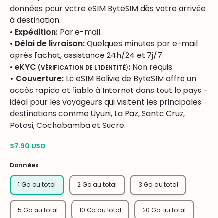
données pour votre eSIM ByteSIM dès votre arrivée
à destination.
•
Expédition:
Par e-mail.
•
Délai de livraison:
Quelques minutes par e-mail
après l'achat, assistance 24h/24 et 7j/7.
•
eKYC
:
Non requis.
(VÉRIFICATION DE L'IDENTITÉ)
• Couverture:
La eSIM Bolivie de ByteSIM offre un
accès rapide et fiable à Internet dans tout le pays -
idéal pour les voyageurs qui visitent les principales
destinations comme Uyuni, La Paz, Santa Cruz,
Potosi, Cochabamba et Sucre.
$7.90 USD
Données
1 Go au total
2 Go au total
3 Go au total
5 Go au total
10 Go au total
20 Go au total