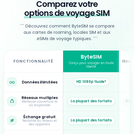
Comparez votre
options de voyage SIM
``` Découvrez comment ByteSIM se compare
aux cartes de roaming, locales SIM et aux
eSIMs de voyage typiques. ```
ByteSIM
FONCTIONNALITÉ
Itiné
Conçu pour voyager en toute
liberté
``` ByteSIM par rapport aux cartes locales SIM et aux fournisseurs typiques eSIM. ``
HD 1080p fluide*
Données illimitées
Réseaux multiples
La plupart des forfaits
Vari
Meilleure couverture là
où disponible
Échange gratuit
La plupart des forfaits
flexibilité du réseau et
des appareils