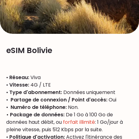
eSIM Bolivie
•
Réseau:
Viva
•
Vitesse:
4G / LTE
•
Type d'abonnement:
Données uniquement
•
Partage de connexion / Point d'accès:
Oui
•
Numéro de téléphone:
Non.
• Package de données:
De 1 Go à 100 Go de
données haut débit, ou
forfait illimité
: 1 Go/jour à
pleine vitesse, puis 512 Kbps par la suite.
•
Politique d'activation:
Activez l'itinérance des