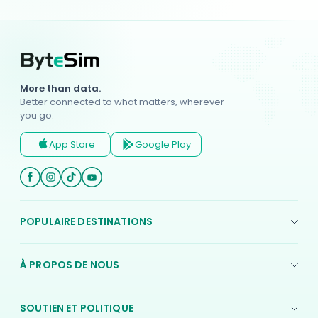
More than data.
Better connected to what matters, wherever
you go.
App Store
Google Play
POPULAIRE DESTINATIONS
eSIM américaine
À PROPOS DE NOUS
eSIM au Japon
À propos de nous
eSIM indonésienne
SOUTIEN ET POLITIQUE