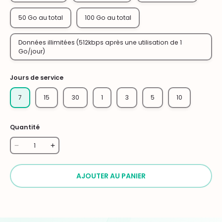
50 Go au total
100 Go au total
Données illimitées (512kbps après une utilisation de 1
Go/jour)
Jours de service
7
15
30
1
3
5
10
Quantité
AJOUTER AU PANIER